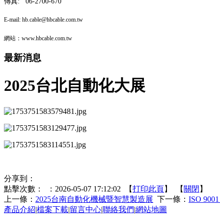
傳真: 06-2700-670
E-mail: hb.cable
@hbcable.com.tw
網站：www.hbcable.com.tw
最新消息
2025台北自動化大展
分享到：
點擊次數：
：2026-05-07 17:12:02 【
打印此頁
】 【
關閉
】
上一條：
2025台南自動化機械暨智慧製造展
下一條：
ISO 900
產品介紹
|
檔案下載
|
留言中心
|
聯絡我們
|
網站地圖