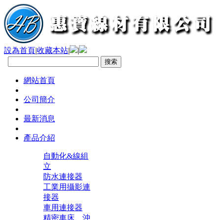
設為首頁
|
收藏本站
|
|
網站首頁
公司簡介
最新消息
產品介紹
自動化&線組
立
防水連接器
工業用攝影連
接器
車用連接器
精密車床、沖