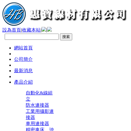
設為首頁
|
收藏本站
|
|
網站首頁
公司簡介
最新消息
產品介紹
自動化&線組
立
防水連接器
工業用攝影連
接器
車用連接器
精密車床、沖