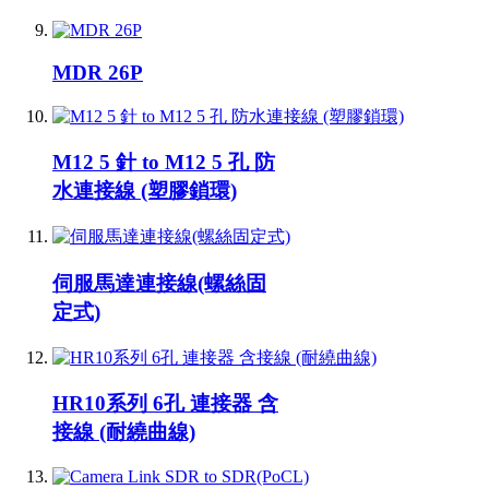
MDR 26P
M12 5 針 to M12 5 孔 防
水連接線 (塑膠鎖環)
伺服馬達連接線(螺絲固
定式)
HR10系列 6孔 連接器 含
接線 (耐繞曲線)