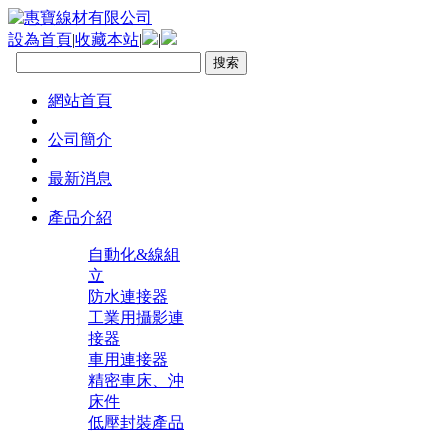
設為首頁
|
收藏本站
|
|
網站首頁
公司簡介
最新消息
產品介紹
自動化&線組
立
防水連接器
工業用攝影連
接器
車用連接器
精密車床、沖
床件
低壓封裝產品