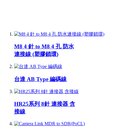
M8 4 針 to M8 4 孔 防水
連接線 (塑膠鎖環)
台達 AB Type 編碼線
HR25系列 8針 連接器 含
接線