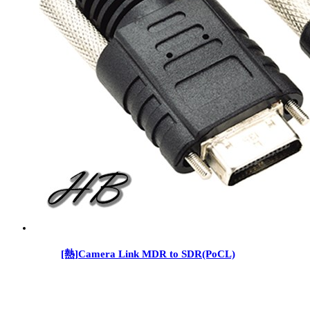
[熱]
Camera Link MDR to SDR(PoCL)